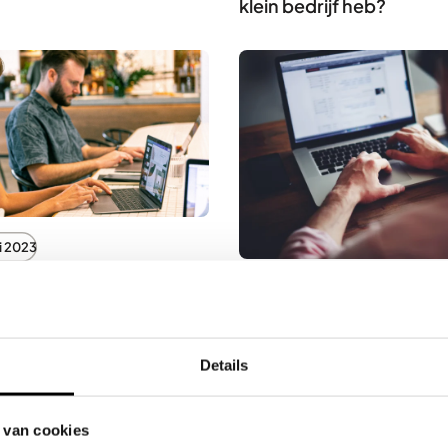
klein bedrijf heb?
i 2023
je vandaag nog kritisch
Webdesign
23 mei 2023
ite moet kijken
Waarom website onder
belangrijk is
Details
 van cookies