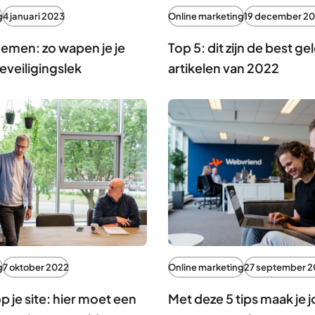
g
4 januari 2023
Online marketing
19 december 2
men: zo wapen je je
Top 5: dit zijn de best ge
eveiligingslek
artikelen van 2022
g
7 oktober 2022
Online marketing
27 september 
p je site: hier moet een
Met deze 5 tips maak je 