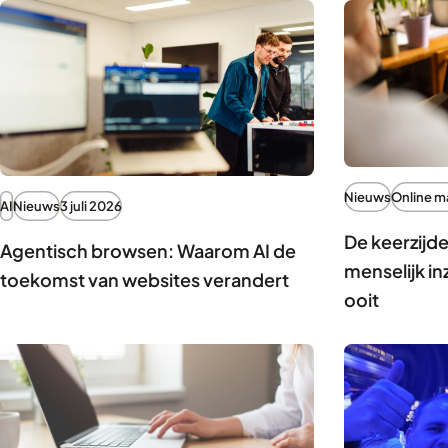
Nieuws
Online m
AI
Nieuws
3 juli 2026
De keerzijd
Agentisch browsen: Waarom AI de
menselijk in
toekomst van websites verandert
ooit