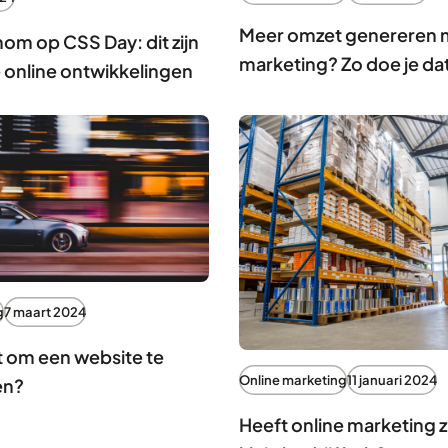
Meer omzet genereren m
om op CSS Day: dit zijn
marketing? Zo doe je da
 online ontwikkelingen
g
7 maart 2024
t om een website te
Online marketing
11 januari 2024
en?
Heeft online marketing zi