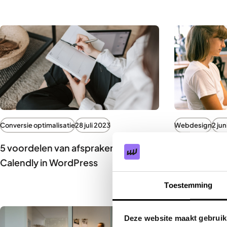
Conversie optimalisatie
28 juli 2023
Webdesign
2 jun
5 voordelen van afsprakenplanner
5 x waarom 
Calendly in WordPress
naar je webs
Toestemming
Deze website maakt gebruik