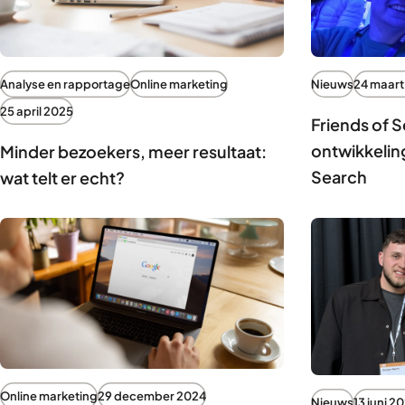
Analyse en rapportage
Online marketing
Nieuws
24 maart
25 april 2025
Friends of 
ontwikkelin
Minder bezoekers, meer resultaat:
Search
wat telt er echt?
Online marketing
29 december 2024
Nieuws
13 juni 2