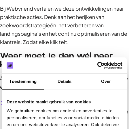
Bij Webvriend vertalen we deze ontwikkelingen naar
praktische acties. Denk aan het herijken van
zoekwoordstrategieën, het verbeteren van
landingspagina’s en het continu optimaliseren van de
klantreis. Zodat elke klik telt.
Waar moet je dan wél naar
kijken?
Als je wilt sturen op echte impact, zijn dit de cijfers die
Toestemming
Details
Over
er écht toe doen:
Deze website maakt gebruik van cookies
Conversieratio
: Hoeveel procent van je
bezoekers voert een gewenste actie uit (zoals een
We gebruiken cookies om content en advertenties te
personaliseren, om functies voor social media te bieden
aanvraag, aankoop of contactmoment)?
en om ons websiteverkeer te analyseren. Ook delen we