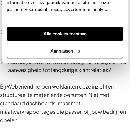
Kwaliteit van verkeer
: Komt je bezoek uit
informatie over uw gebruik van onze site met onze
partners voor social media, adverteren en analyse.
relevante bronnen en sluiten hun intenties aan bij
jouw aanbod?
Engagement
: Blijven bezoekers op je site, lezen
Alle cookies toestaan
ze meerdere pagina’s en tonen ze echte
interesse?
Aanpassen
Klantloyaliteit
: Komt men terug? Of leidt je online
aanwezigheid tot langdurige klantrelaties?
Bij Webvriend helpen we klanten deze inzichten
structureel te meten én te benutten. Niet met
standaard dashboards, maar met
maatwerkrapportages die passen bij jouw bedrijf en
doelen.