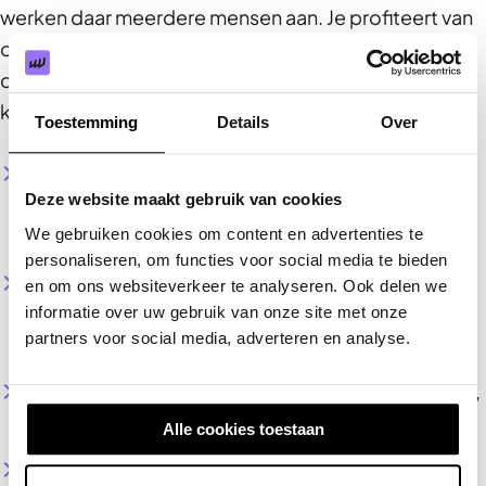
werken daar meerdere mensen aan. Je profiteert van
onze kennis en ervaring. We zetten het in om jouw
doel te bereiken. Bij een website van 10.000 euro,
kun je denken aan:
Toestemming
Details
Over
20 uur – Projectmanagement
: We overleggen
Deze website maakt gebruik van cookies
met jou, zetten je wensen intern door en bewaken
de kwaliteit en het budget.
We gebruiken cookies om content en advertenties te
personaliseren, om functies voor social media te bieden
10 uur –
Strategie
: We onderzoeken waar jouw
en om ons websiteverkeer te analyseren. Ook delen we
kansen liggen online en we maken een plan voor
informatie over uw gebruik van onze site met onze
partners voor social media, adverteren en analyse.
de nieuwe website en het vervolg na livegang.
10 uur – Design
: We maken een aantal ontwerpen,
op basis van jouw huisstijl.
Alle cookies toestaan
40 uur – Development
: We bouwen je
website
in