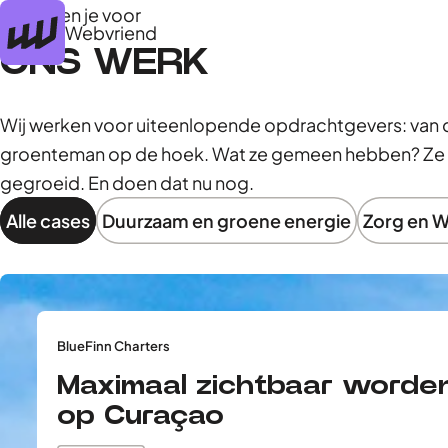
Zij gingen je voor
Webvriend
ONS WERK
Wij werken voor uiteenlopende opdrachtgevers: van d
groenteman op de hoek. Wat ze gemeen hebben? Ze zi
gegroeid. En doen dat nu nog.
Alle cases
Duurzaam en groene energie
Zorg en W
BlueFinn Charters
Maximaal zichtbaar worde
op Curaçao