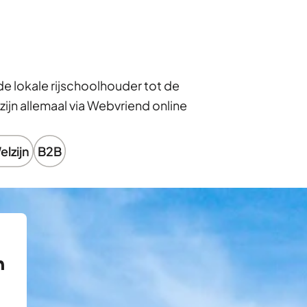
e lokale rijschoolhouder tot de
jn allemaal via Webvriend online
elzijn
B2B
n