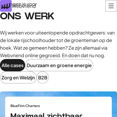
Zij gingen je voor
Webvriend
ONS WERK
Wij werken voor uiteenlopende opdrachtgevers: van
de lokale rijschoolhouder tot de groenteman op de
hoek. Wat ze gemeen hebben? Ze zijn allemaal via
Webvriend online gegroeid. En doen dat nu nog.
Alle cases
Duurzaam en groene energie
Zorg en Welzijn
B2B
BlueFinn Charters
Maximaal zichtbaar