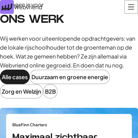
Zij gingen je voor
Webvriend
ONS WERK
Wij werken voor uiteenlopende opdrachtgevers: van
de lokale rijschoolhouder tot de groenteman op de
hoek. Wat ze gemeen hebben? Ze zijn allemaal via
Webvriend online gegroeid. En doen dat nu nog.
Alle cases
Duurzaam en groene energie
Zorg en Welzijn
B2B
BlueFinn Charters
Maximaal zichtbaar