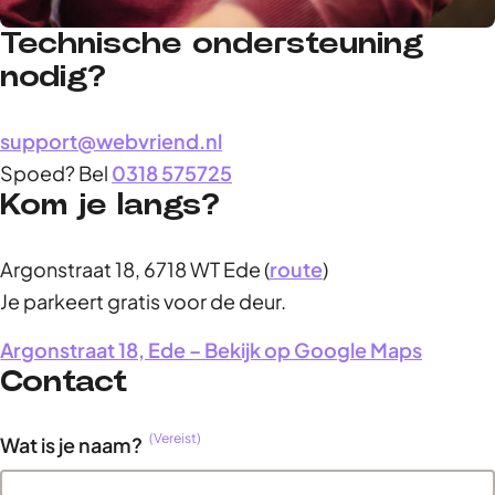
Technische ondersteuning
Jeroen
,
Marketeer, Eigenaar
nodig?
support@webvriend.nl
Spoed? Bel
0318 575725
Kom je langs?
Argonstraat 18, 6718 WT Ede (
route
)
Je parkeert gratis voor de deur.
(opent 
Argonstraat 18, Ede – Bekijk op Google Maps
Contact
(Vereist)
Wat is je naam?