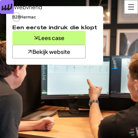
Webvriend
B2B
Hermac
Een eerste indruk die klopt
Lees case
Bekijk website
(opent in nieuw tabblad)