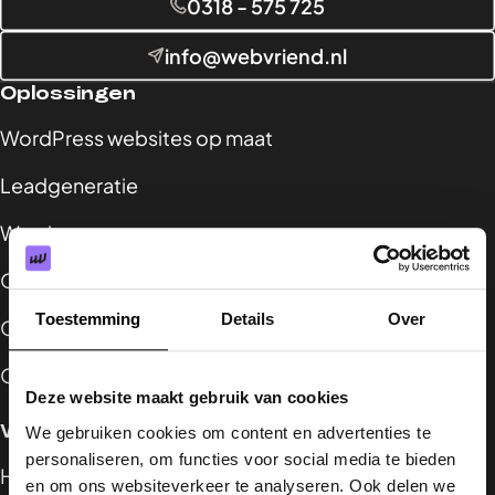
0318 - 575 725
info@webvriend.nl
Oplossingen
WordPress websites op maat
Leadgeneratie
Wervingscampagnes
Online marketing voor zorg en welzijn
Toestemming
Details
Over
Online groeien in een duurzame markt
Online marketing voor B2B-bedrijven
Deze website maakt gebruik van cookies
Webvriend
We gebruiken cookies om content en advertenties te
personaliseren, om functies voor social media te bieden
Home
en om ons websiteverkeer te analyseren. Ook delen we