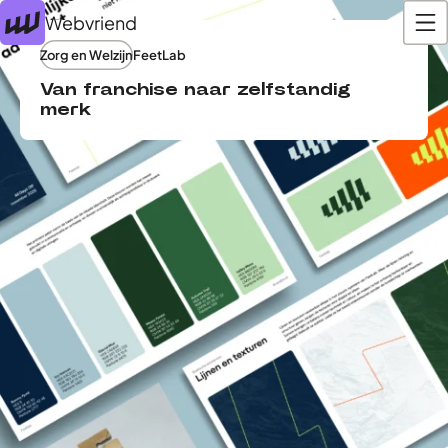
Webvriend
Zorg en Welzijn
FeetLab
Van franchise naar zelfstandig
merk